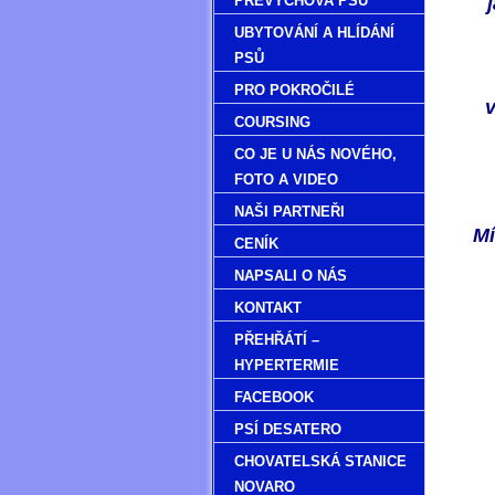
PŘEVÝCHOVA PSŮ
UBYTOVÁNÍ A HLÍDÁNÍ
PSŮ
PRO POKROČILÉ
v
COURSING
CO JE U NÁS NOVÉHO‚
FOTO A VIDEO
NAŠI PARTNEŘI
Mí
CENÍK
NAPSALI O NÁS
KONTAKT
PŘEHŘÁTÍ –
HYPERTERMIE
FACEBOOK
PSÍ DESATERO
CHOVATELSKÁ STANICE
NOVARO