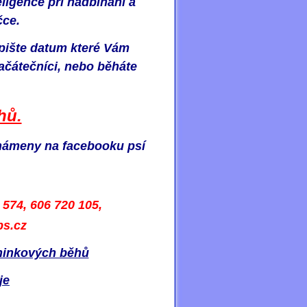
eligence při nadbíhání a
čce.
apište datum které Vám
začátečníci, nebo běháte
hů.
známeny na facebooku psí
 574,
606 720 105,
s.cz
éninkových běhů
je