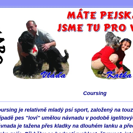
Coursing
ursing je relativně mladý psí sport, založený na touz
ípadě pes "loví" umělou návnadu v podobě igelitovýc
vnada je tažena přes kladky na dlouhém lanku a př