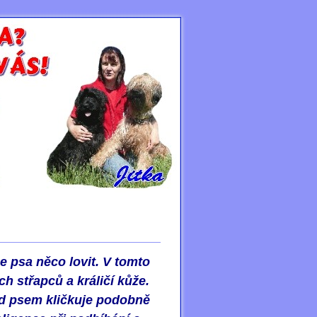
e psa něco lovit. V tomto
h střapců a králičí kůže.
ed psem kličkuje podobně