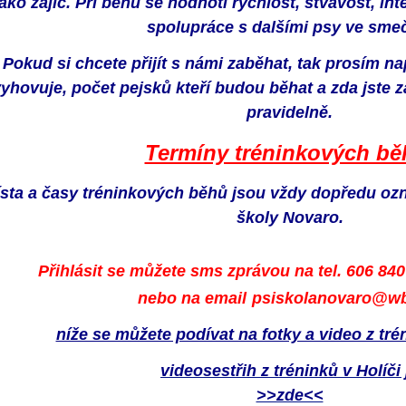
jako zajíc. Při běhu se hodnotí rychlost, štvavost, int
spolupráce s dalšími psy ve sme
Pokud si chcete přijít s námi zaběhat, tak prosím n
yhovuje, počet pejsků kteří budou běhat a zda jste 
pravidelně.
Termíny tréninkových bě
sta a časy tréninkových běhů jsou vždy dopředu o
školy Novaro.
Přihlásit se můžete sms zprávou na tel.
606 840
nebo na email
psiskolanovaro@wb
níže se můžete podívat na fotky a video z tr
videosestřih z tréninků v Holíči 
>>zde<<